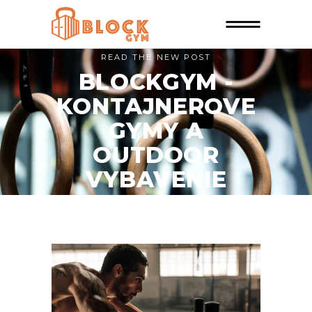
READ THE NEW POST
BLOCKGYM -
KONTAJNEROVE
GYMY A
OUTDOOR
VYBAVENIE