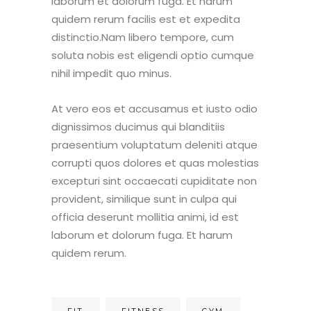
laborum et dolorum fuga. Et harum
quidem rerum facilis est et expedita
distinctio.Nam libero tempore, cum
soluta nobis est eligendi optio cumque
nihil impedit quo minus.
At vero eos et accusamus et iusto odio
dignissimos ducimus qui blanditiis
praesentium voluptatum deleniti atque
corrupti quos dolores et quas molestias
excepturi sint occaecati cupiditate non
provident, similique sunt in culpa qui
officia deserunt mollitia animi, id est
laborum et dolorum fuga. Et harum
quidem rerum.
FIT
FITNESS
GYM