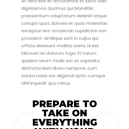
At vero eos et accusamus et iusto odio
dignissimos ducimus qui blanditiis
praesentium voluptatum deleniti atque
corrupti quos dolores et quas molestias
excepturi sint occaecati cupiditate non
provident, similique sunt in culpa qui
officia deserunt mollitia animi, id est
laborum et dolorum fuga. Et harum
quidem rerum facilis est et expedita
distinctio.Nam libero tempore, cum
soluta nobis est eligendi optio cumque
nihil impedit quo minus.
PREPARE TO
TAKE ON
EVERYTHING