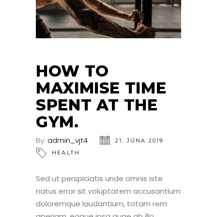
HOW TO
MAXIMISE TIME
SPENT AT THE
GYM.
By:
admin_vjt4
21. JÚNA 2019
HEALTH
Sed ut perspiciatis unde omnis iste
natus error sit voluptatem accusantium
doloremque laudantium, totam rem
aperiam, eaque ipsa quae ab illo