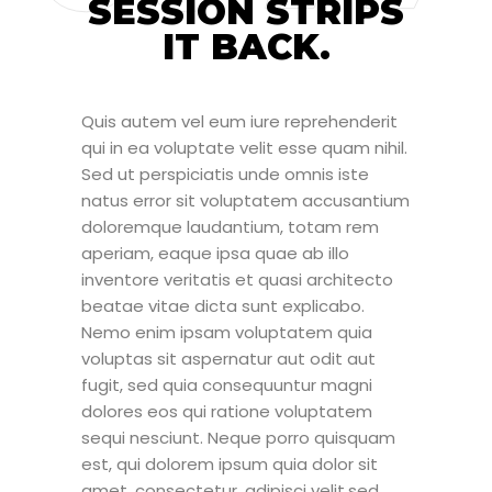
SESSION STRIPS
IT BACK.
Quis autem vel eum iure reprehenderit
qui in ea voluptate velit esse quam nihil.
Sed ut perspiciatis unde omnis iste
natus error sit voluptatem accusantium
doloremque laudantium, totam rem
aperiam, eaque ipsa quae ab illo
inventore veritatis et quasi architecto
beatae vitae dicta sunt explicabo.
Nemo enim ipsam voluptatem quia
voluptas sit aspernatur aut odit aut
fugit, sed quia consequuntur magni
dolores eos qui ratione voluptatem
sequi nesciunt. Neque porro quisquam
est, qui dolorem ipsum quia dolor sit
amet, consectetur, adipisci velit.sed