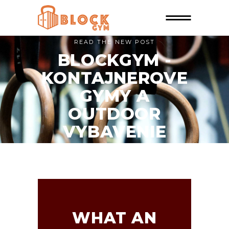
READ THE NEW POST
BLOCKGYM -
KONTAJNEROVE
GYMY A
OUTDOOR
VYBAVENIE
WHAT AN