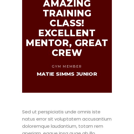
AMAZING
TRAINING
CLASS!
EXCELLENT
MENTOR, GREAT
CREW
GYM MEMBER
MATIE SIMMS JUNIOR
Sed ut perspiciatis unde omnis iste
natus error sit voluptatem accusantium
doloremque laudantium, totam rem
aperiam, eaque ipsa quae ab illo